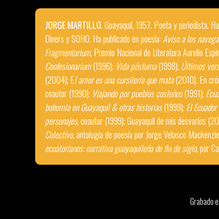
JORGE MARTILLO
. Guayaquil, 1957. Poeta y periodista. H
Diners y SOHO. Ha publicado en poesía:
Aviso a los navega
Fragmentarium,
Premio Nacional de Literatura Aurelio Espin
Confesionarium
(1996);
Vida póstuma
(1998);
Últimos vers
(2004); E
l amor es una cursilería que mata
(2010). En cró
coautor (1990);
Viajando por pueblos costeños
(1991);
Ecua
bohemia en Guayaquil & otras historias
(1999);
El Ecuador 
personajes
, coautor (1999); Guayaquil de mis desvaríos (20
Colectivo,
antología de poesía por Jorge Velasco Mackenzi
ecuatorianos: narrativa guayaquileña de fin de siglo
, por C
Grabado en