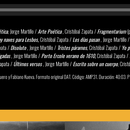
Reproductor
de
audio
tica
, Jorge Martillo /
Arte Poética
, Cristóbal Zapata /
Fragmentarium
(
y naves para Lesbos
,
Cristóbal Zapata /
Los días pasan
, Jorge Martillo 
apata /
Disoluto
, Jorge Martillo /
Tristes páramos
, Cristóbal Zapata /
Yo p
gadas
, Jorge Martillo /
Porto Ercole verano de 1610,
Cristóbal Zapata /
Zapata /
Últimos versos
, Jorge Martillo /
Escrito sobre un cuerpo
, Crist
uero y Fabiano Kueva. Formato original DAT. Código: AMP31. Duración: 40:03.