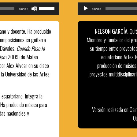
Utiliza
00:00
00:00
las
teclas
iano y docente. Ha producido
NELSON GARCÍA
. Qui
de
composiciones en guitarra
Miembro y fundador del gru
flecha
 Dávalos;
Cuando Pase la
arriba/abajo
su tiempo entre proyectos
para
lso
(2009) de Mateo
ecuatoriano Artes N
aumentar
por Alex Alvear en su disco
producción de música 
o
la Universidad de las Artes
proyectos multidisciplina
disminuir
el
 ecuatoriano. Integra la
volumen.
. Ha producido música para
Versión realizada en Cai
das nacionales y
Qu