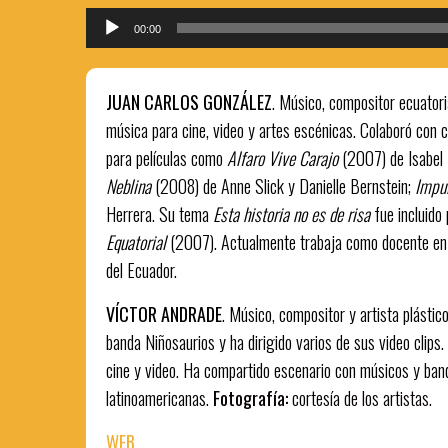
Reproductor
00:00
de
audio
JUAN CARLOS GONZÁLEZ
. Músico, compositor ecuator
música para cine, video y artes escénicas. Colaboró con 
para películas como
Alfaro Vive Carajo
(2007) de Isabel
Neblina
(2008) de Anne Slick y Danielle Bernstein;
Impu
Herrera. Su tema
Esta historia no es de risa
fue incluido 
Equatorial
(2007). Actualmente trabaja como docente en 
del Ecuador.
VÍCTOR ANDRADE
. Músico, compositor y artista plástico
banda Niñosaurios y ha dirigido varios de sus video clips
cine y video. Ha compartido escenario con músicos y ban
latinoamericanas.
Fotografía:
cortesía de los artistas.
WEB