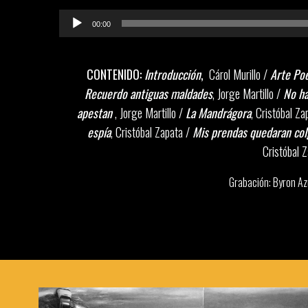
00:00
CONTENIDO:
Introducción
,
Cárol Murillo /
Arte Poé
Recuerdo antiguas maldades
, Jorge Martillo /
No ha
apestan
, Jorge Martillo /
La Mandrágora
, Cristóbal Z
espía
, Cristóbal Zapata /
Mis prendas quedaran col
Cristóbal 
Grabación: Byron Az