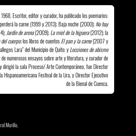
 1968. Escritor, editor y curador, ha publicado los poemarios:
perderá la carne (1999 y 2013); Baja noche (2000);
No hay
4);
Jardín de arena
(2009);
La miel de la higuera
(2012); la
a del cuerpo;
los libros de cuentos
El pan y la carne
(2007 y
allegos Lara” del Municipio de Quito; y
Lecciones de abismo
 de numerosos ensayos sobre arte y literatura, y curador de
 y dirigió la sala Proceso/ Arte Contemporáneo, fue Director
a Hispanoamericana Festival de la Lira, y Director Ejecutivo
de la Bienal de Cuenca.
ol Murillo.