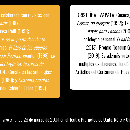
a colaborado con revistas com
CRISTÓBAL ZAPATA
. Cuenca,
ntes
(1987);
Corona de cuerpos
(1992); Te 
osa Pólit (1991);
naves para Lesbos
(200
os de un poeta decadente
antología personal
El habl
nica:
El libro de los abuelos
,
2013), Premio “Joaquín G
dor Pacífico
, coautor (1998);
La
(2019). Es además autor
del Siglo XX: Retratos de
múltiples exhibiciones. Fundó
04). Consta en las antologías:
Artístico del Certamen de Poesí
e (1980); y
Cuarenta cuentos
arlos Calderón Chico (1997).
 vivo el lunes 29 de marzo de 2004 en el Teatro Prometeo de Quito. Réferi: Cár