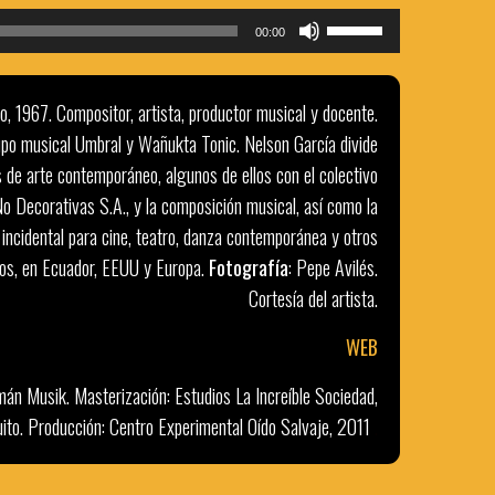
Reproductor
Utiliza
00:00
de
las
audio
teclas
to, 1967. Compositor, artista, productor musical y docente.
de
po musical Umbral y Wañukta Tonic. Nelson García divide
flecha
 de arte contemporáneo, algunos de ellos con el colectivo
arriba/abajo
para
o Decorativas S.A., y la composición musical, así como la
aumentar
incidental para cine, teatro, danza contemporánea y otros
o
rios, en Ecuador, EEUU y Europa.
Fotografía
: Pepe Avilés.
disminuir
Cortesía del artista.
el
WEB
volumen.
mán Musik. Masterización: Estudios La Increíble Sociedad,
ito. Producción: Centro Experimental Oído Salvaje, 2011
.