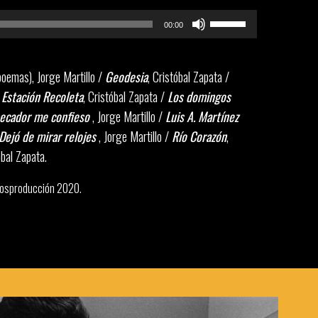
Utiliza
00:00
las
teclas
poemas)
, Jorge Martillo /
Geodesia
, Cristóbal Zapata /
de
/
Estación Recoleta
, Cristóbal Zapata /
Los domingos
flecha
ecador me confieso
, Jorge Martillo /
Luis A. Martínez
arriba/abajo
para
Dejó de mirar relojes
, Jorge Martillo /
Río Corazón
,
aumentar
óbal Zapata
.
o
 Posproducción 2020.
disminuir
el
volumen.